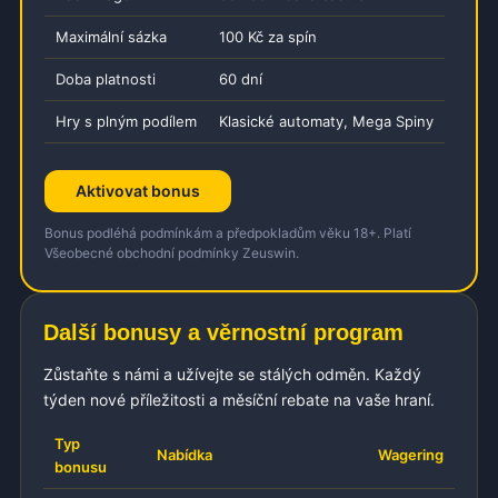
Maximální sázka
100 Kč za spín
Doba platnosti
60 dní
Hry s plným podílem
Klasické automaty, Mega Spiny
Aktivovat bonus
Bonus podléhá podmínkám a předpokladům věku 18+. Platí
Všeobecné obchodní podmínky Zeuswin.
Další bonusy a věrnostní program
Zůstaňte s námi a užívejte se stálých odměn. Každý
týden nové příležitosti a měsíční rebate na vaše hraní.
Typ
Nabídka
Wagering
bonusu