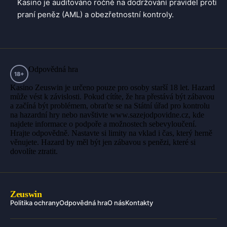
Kasino je auditováno ročně na dodržování pravidel proti
praní peněz (AML) a obezřetnostní kontroly.
Odpovědná hra
18+
Kasino Zeuswin je určeno pouze pro osoby starší 18 let. Hazard
může vést k závislosti. Pokud cítíte, že hra přestává být zábavou
a začíná být problémem, obraťte se na Státní úřad pro kontrolu
na hazardní hry nebo navštivte www.sazejodpovidne.cz, kde
najdete informace o podpoře a možnostech sebevyloučení.
Hrajte odpovědně. Nastavte si limity na vklad i čas, který herně
věnujete. Hazard by měl být jen zábavou s penězi, které si
dovolíte ztratit.
Zeuswin
Politika ochrany
Odpovědná hra
O nás
Kontakty