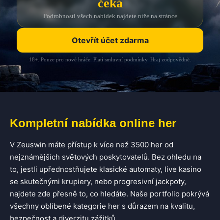
čeká
Podrobnosti všech nabídek najdete níže na stránce
Otevřít účet zdarma
18+. Pouze pro nové hráče. Platí smluvní podmínky. Hraj zodpovědně.
Kompletní nabídka online her
V Zeuswin máte přístup k více než 3500 her od
nejznámějších světových poskytovatelů. Bez ohledu na
to, jestli upřednostňujete klasické automaty, live kasino
se skutečnými krupiery, nebo progresivní jackpoty,
najdete zde přesně to, co hledáte. Naše portfolio pokrývá
všechny oblíbené kategorie her s důrazem na kvalitu,
bezpečnost a diverzitu zážitků.